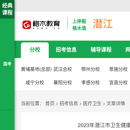
经典
课程
潜江
上岸船
格木造
分校
招考信息
辅导课程
国考
黄埔基地(总部)
武汉总校
鄂州分校
恩施分校
咸宁分校
襄阳分校
孝感分校
宜昌分校
当前位置：
首页
>
招考信息
>
医疗卫生
>
文章详情
2023年潜江市卫生健