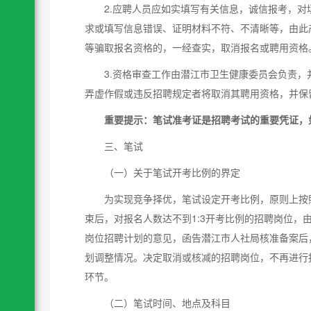
2.应聘人员应如实填写有关信息，诚信报考，
求或填写信息错误、证明材料不符、不清晰等，由此
等骗取报名资格的，一经查实，取消报名或聘用资格
3.资格审查工作由潜江市卫生健康委员会负责
弄虚作假或违反招聘规定者将取消其聘用资格，并保
重要提示：笔试准考证是招聘考试的重要凭证，
三、笔试
（一）关于笔试开考比例的界定
为实现竞争择优，笔试设定开考比例，原则上按
束后，对报名人数达不到1:3开考比例的招聘岗位
岗位招聘计划的意见，函告潜江市人社局核准备案后
划调整情况。决定取消或核减的招聘岗位，不再进行
环节。
（二）笔试时间、地点及科目