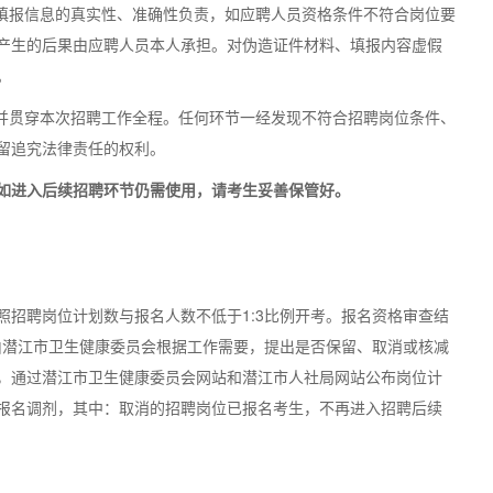
对填报信息的真实性、准确性负责，如应聘人员资格条件不符合岗位要
产生的后果由应聘人员本人承担。对伪造证件材料、填报内容虚假
。
，并贯穿本次招聘工作全程。任何环节一经发现不符合招聘岗位条件、
留追究法律责任的权利。
如进入后续招聘环节仍需使用，请考生妥善保管好。
照招聘岗位计划数与报名人数不低于1:3比例开考。报名资格审查结
，由潜江市卫生健康委员会根据工作需要，提出是否保留、取消或核减
，通过潜江市卫生健康委员会网站和潜江市人社局网站公布岗位计
报名调剂，其中：取消的招聘岗位已报名考生，不再进入招聘后续