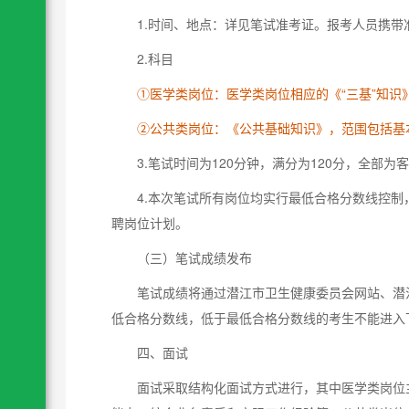
1.时间、地点：详见笔试准考证。报考人员携
2.科目
①医学类岗位：医学类岗位相应的《“三基”知识
②公共类岗位：《公共基础知识》，范围包括基
3.笔试时间为120分钟，满分为120分，全部
4.本次笔试所有岗位均实行最低合格分数线控
聘岗位计划。
（三）笔试成绩发布
笔试成绩将通过潜江市卫生健康委员会网站、潜
低合格分数线，低于最低合格分数线的考生不能进入
四、面试
面试采取结构化面试方式进行，其中医学类岗位