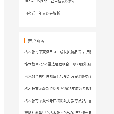
2023-2025湖北事业单位真题解析
国考近十年真题卷解析
热点新闻
格木教育荣获极目315“成长护航品牌”，用责任守护职业
格木教育×公考雷达强强联合，以AI赋能服务
格木教育执行总裁覃伟接受新浪&微博教育盛典专访
格木教育荣获新浪&微博“2025年度公考教育领导力品牌”
格木教育荣获公考口碑影响力教育品牌，董事长接受腾讯
警惕！此类冒充格木教育的诈骗行为请勿相信