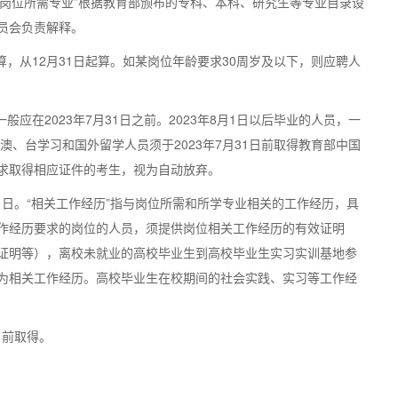
考岗位所需专业”根据教育部颁布的专科、本科、研究生等专业目录设
员会负责解释。
算，从12月31日起算。如某岗位年龄要求30周岁及以下，则应聘人
。
应在2023年7月31日之前。2023年8月1日以后毕业的人员，一
澳、台学习和国外留学人员须于2023年7月31日前取得教育部中国
求取得相应证件的考生，视为自动放弃。
月31日。“相关工作经历”指与岗位所需和所学专业相关的工作经历，具
作经历要求的岗位的人员，须提供岗位相关工作经历的有效证明
证明等），离校未就业的高校毕业生到高校毕业生实习实训基地参
为相关工作经历。高校毕业生在校期间的社会实践、实习等工作经
日前取得。