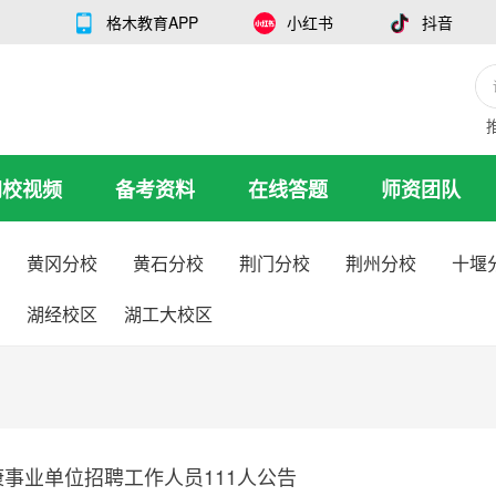
格木教育APP
小红书
抖音
网校视频
备考资料
在线答题
师资团队
黄冈分校
黄石分校
荆门分校
荆州分校
十堰
湖经校区
湖工大校区
康事业单位招聘工作人员111人公告