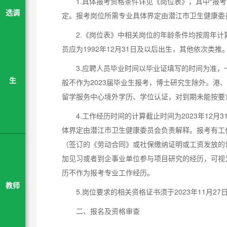
1.具体报考资格条件详见《岗位表》，其中“报
选调
定。报考岗位所需专业具体界定由潜江市卫生健康委
2.《岗位表》中相关岗位的年龄条件均按周年计
员应为1992年12月31日及以后出生，其他依次类推
3.应聘人员毕业时间以毕业证填写的时间为准，一般
生
般不作为2023届毕业生报考，博士研究生除外。港、
留学服务中心境外学历、学位认证，对到期未能按要
4.工作经历时间的计算截止时间为2023年12
体界定由潜江市卫生健康委员会负责解释。报考有工
（签订的《劳动合同》或社保缴纳证明或工资发放的
加见习或者到企事业单位参与项目研究的经历，可视
历不作为报考专业工作经历。
教师
5.岗位要求的相关资格证书须于2023年11月27
二、报名及资格审查