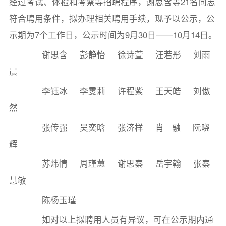
经过考试、体检和考察等招聘程序，谢思含等21名同志
符合聘用条件，拟办理相关聘用手续，现予以公示，公
示期为7个工作日，公示时间为9月30日——10月14日。
谢思含 彭静怡 徐诗萱 汪若彤 刘雨
晨
李钰冰 李雯莉 许程紫 王天皓 刘傲
然
张传强 吴奕晗 张济样 肖 融 阮晓
辉
苏炜情 周瑾蕙 谢思秦 岳宇翰 张秦
慧敏
陈杨玉瑾
如对以上拟聘用人员有异议，可在公示期内通