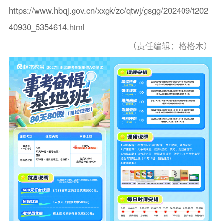
https://www.hbqj.gov.cn/xxgk/zc/qtwj/gsgg/202409/t202
40930_5354614.html
（责任编辑：格格木）