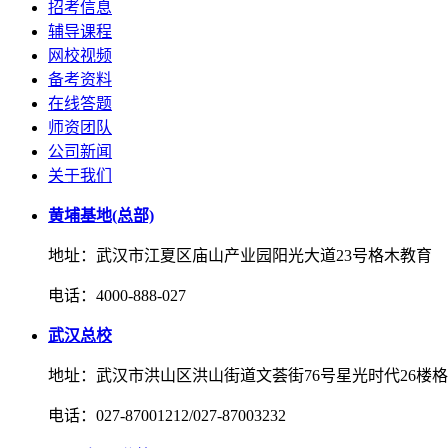
招考信息
辅导课程
网校视频
备考资料
在线答题
师资团队
公司新闻
关于我们
黄埔基地(总部)
地址：武汉市江夏区庙山产业园阳光大道23号格木教育
电话：4000-888-027
武汉总校
地址：武汉市洪山区洪山街道文荟街76号星光时代26楼
电话：027-87001212/027-87003232