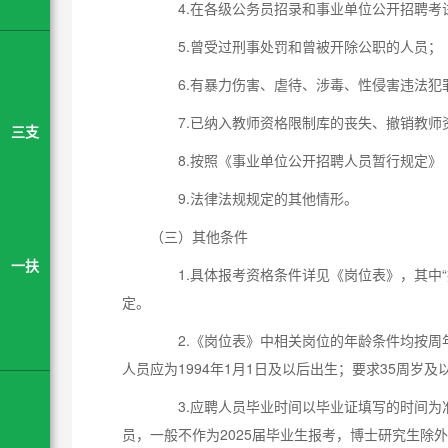
4.在各级公务员招录和事业单位公开招聘考
5.曾受过刑事处罚和曾被开除公职的人员；
6.有暴力伤害、虐待、涉毒、性侵害违法犯
7.已纳入教师资格限制库的丧失、撤销教师
三支
8.按照《事业单位公开招聘人员暂行规定》
9.法律法规规定的其他情形。
（三）其他条件
一扶
1.具体报考资格条件详见《岗位表》，其中“
定。
2.《岗位表》中相关岗位的年龄条件均按周年
人员应为1994年1月1日及以后出生；要求35周岁及
3.应聘人员毕业时间以毕业证填写的时间为准，一
员，一般不作为2025届毕业生报考，博士研究生除外