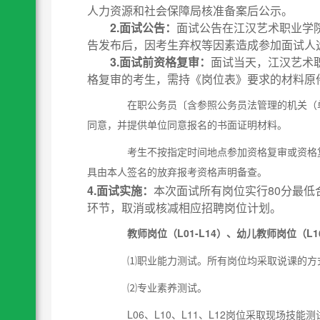
人力资源和社会保障局核准备案后公示。
2.面试公告：
面试公告在江汉艺术职业学
告发布后，因考生弃权等因素造成参加面试人
3.面试前资格复审：
面试当天，江汉艺术
格复审的考生，需持《岗位表》要求的材料原
在职公务员〔含参照公务员法管理的机关（单
同意，并提供单位同意报名的书面证明材料。
考生不按指定时间地点参加资格复审或资格复
具由本人签名的放弃报考资格声明备查。
4.
面试实施
：
本次面试所有岗位实行80分最
环节，取消或核减相应招聘岗位计划。
教师岗位（L01-L14）、幼儿教师岗位（L1
⑴职业能力测试。所有岗位均采取说课的方式
⑵专业素养测试。
L06、L10、L11、L12岗位采取现场技