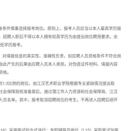
自身条件慎重选择报考岗位。原则上，报考人员应当以本人最高学历报
，招聘入职后不得以本人拥有较高学历为由提出岗位聘用要求。全
较低学历报考。
，对填报信息的真实性、准确性负责，如应聘人员资格条件不符合岗
由此产生的后果由应聘人员本人承担。对伪造证件材料、填报内容
资格。
1:3比例的岗位，由江汉艺术职业学院根据专业紧缺情况提出取
社会保障局核准备案后，通过潜江市人力资源和社会保障局、江汉
人员名单。其中，报考取消招聘岗位的考生，不再进入招聘后续环
L16）采用面试的方式进行；专职辅导员岗位（L15）采取笔试加面