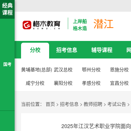
经典
课程
潜江
上岸船
格木造
分校
招考信息
辅导课程
国考
黄埔基地(总部)
武汉总校
鄂州分校
恩施分校
咸宁分校
襄阳分校
孝感分校
宜昌分校
当前位置：
首页
>
招考信息
>
教师招聘
>
考试公告
>
2025年江汉艺术职业学院面