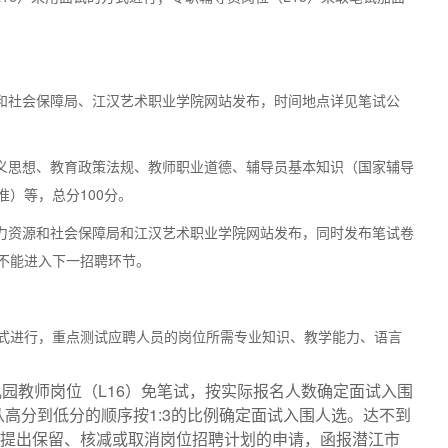
和社会保障局、江汉艺术职业学院网站发布，时间地点详见笔试公
义思想、教育政策法规、教师职业道德、辅导员基本知识（国家辅导
）等，总分100分。
力资源和社会保障局和江汉艺术职业学院网站发布，同时发布笔试卷
不能进入下一招聘环节。
进行，重点测试应聘人员的岗位所需专业知识、教学能力、语言
幼儿园教师岗位（L16）免笔试，按实际报名人数确定面试入围
从高分到低分的顺序按1:3的比例确定面试入围人选。达不到
院提出保留、核减或取消岗位招聘计划的申请，函报潜江市