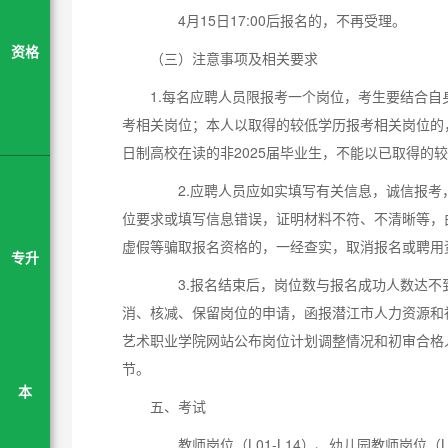
4月15日17:00后报名的，不再受理。
资格
（三）注意事项及相关要求
1.每名应聘人员限报考一个岗位，考生要结合
考相关岗位；本人以取得的较低学历报考相关岗位的
日制高校在读的非2025届毕业生，不能以已取得的
2.应聘人员应如实填写有关信息，诚信报考
位要求或填写信息错误，证明材料不符、不清晰等，
虚假等骗取报名资格的，一经查实，取消报名或聘用
专升
3.报名结束后，岗位数与报名成功人数达不到
消、核减、保留岗位的申请，函报潜江市人力资源和
艺术职业学院网站公布岗位计划调整情况和初审合格
节。
本
五、考试
教师岗位（L01-L14）、幼儿园教师岗位（