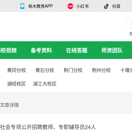
格木教育APP
小红书
抖音
网校视频
备考资料
在线答题
师资团队
黄冈分校
黄石分校
荆门分校
荆州分校
十堰
湖经校区
湖工大校区
文章详情
向社会专项公开招聘教师、专职辅导员24人