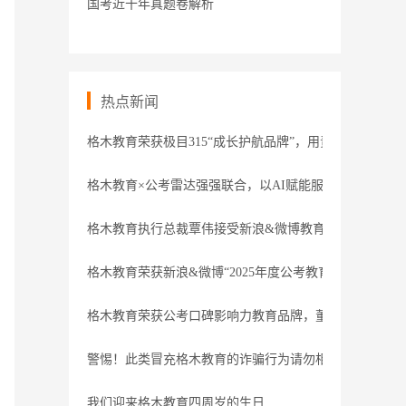
国考近十年真题卷解析
热点新闻
格木教育荣获极目315“成长护航品牌”，用责任守护职业
格木教育×公考雷达强强联合，以AI赋能服务
格木教育执行总裁覃伟接受新浪&微博教育盛典专访
格木教育荣获新浪&微博“2025年度公考教育领导力品牌”
格木教育荣获公考口碑影响力教育品牌，董事长接受腾讯
警惕！此类冒充格木教育的诈骗行为请勿相信
我们迎来格木教育四周岁的生日