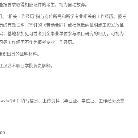
能按要求取得相应证件的考生，视为自动放弃。
31日。“相关工作经历”指与岗位所需和所学专业相关的工作经历。报考
历的有效证明（签订的《劳动合同》或社保缴纳证明或工资发放证
实训基地参加见习或者到企事业单位参与项目研究的经历，可视为
习等工作经历不作为报考专业工作经历。
组织出具的证明材料。
汉艺术职业学院负责解释。
cn/zpwz/#/job）填写信息、上传资料（毕业证、学位证、工作经历及党
00