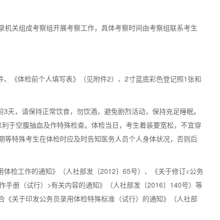
和各招录机关组成考察组开展考察工作，具体考察时间由考察组联系考生
件、《体检前个人填写表》（见附件2）、2寸蓝底彩色登记照1张和
检前3天，请保持正常饮食，勿饮酒，避免剧烈活动，保持充足睡眠。
，以利于空腹抽血及作特殊检查。体检当日，考生着装要宽松，不宜穿
期等特殊考生在体检时应及时告知医务人员个人身体状况，否则后
体检工作的通知》（人社部发〔2012〕65号）、《关于修订<公务
手册（试行）>有关内容的通知》（人社部发〔2016〕140号）等
合《关于印发公务员录用体检特殊标准（试行）的通知》（人社部