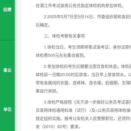
往潜江市考试录用公务员指定体检机构参加体检。
招聘
2.2025年5月7日至5月14日，市委组织部
后确定。
三、体检考察有关事项
1.体检当日，考生须携带笔试准考证、身份证原
体检费500元左右集合报到。
2.参加体检的考生近期要注意饮食和休息。体
事业
体检前一日晚20:00时后禁食，当日早上禁食禁水
带有金属线的衣服、连裤袜、连衣裙。妊娠期、生理
果自行承担。
3.体检严格按照《关于进一步做好公务员考试录用
员录用体检通用标准（试行）>及<公务员录用体检操作
单位
规定组织实施。报考公安机关人民警察职位，还须符
发〔2010〕82号）要求。