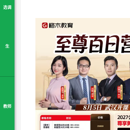
选调
生
教师