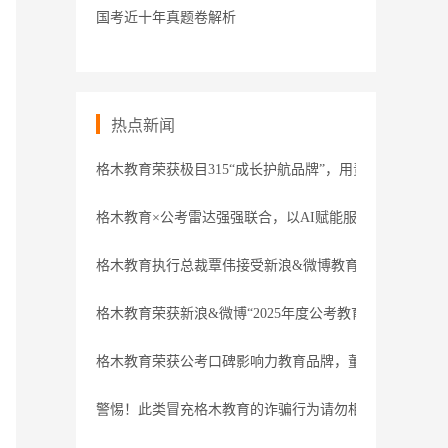
国考近十年真题卷解析
热点新闻
格木教育荣获极目315“成长护航品牌”，用责任守护职业
格木教育×公考雷达强强联合，以AI赋能服务
格木教育执行总裁覃伟接受新浪&微博教育盛典专访
格木教育荣获新浪&微博“2025年度公考教育领导力品牌”
格木教育荣获公考口碑影响力教育品牌，董事长接受腾讯
警惕！此类冒充格木教育的诈骗行为请勿相信