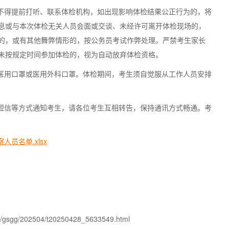
生不得提前打听、联系体检机构，如出现影响体检结果公正行为的，将
息或与本次体检无关人员会面或交谈、未经许可离开体检现场的，
的，或有其他舞弊情形的，按公务员考试作弊处理。严禁考生家长
未按规定时间参加体检的，视为自动放弃体检资格。
性医用口罩或医用外科口罩。体检期间，考生须自觉服从工作人员安排
或短信等方式通知考生，请各位考生互相转告，保持通讯方式畅通。考
员名单.xlsx
/gsgg/202504/t20250428_5633549.html