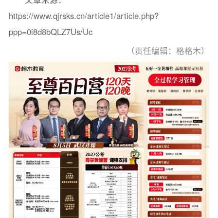
https://www.qjrsks.cn/article1/article.php?
ppp=0i8d8bQLZ7Us/Uc
（责任编辑：格格木）