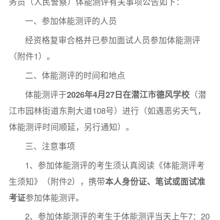
务员（人民警察）体能测评有关事项公告如下：
一、参加体能测评的人员
经资格复审合格并已参加面试人员参加体能测评
（附件1）。
二、体能测评的时间和地点
体能测评于
202
6
年
4
月
27
日在潜江
市
德风学校
（潜
江市园林街道东荆大道108号）进行（如遇恶劣天气，
体能测评时间顺延，另行通知）。
三、注意事项
1、参加体能测评的考生须认真阅读《体能测评考
生须知》（附件2），携带
本人身份证、笔试或
面试
准
考证
参加体能测评。
2、参加体能测评的考生于体能测评当天上午7：20