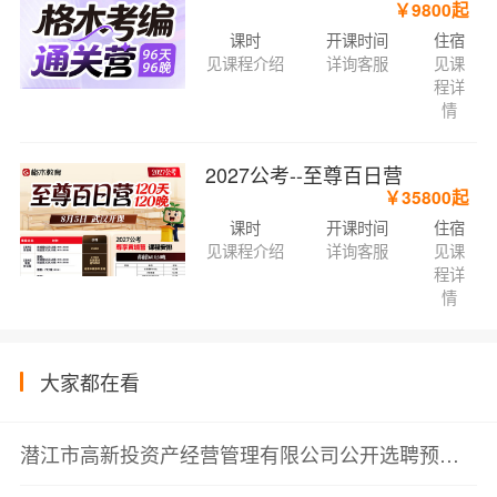
￥9800起
课时
开课时间
住宿
见课程介绍
详询客服
见课
程详
情
2027公考--至尊百日营
￥35800起
课时
开课时间
住宿
见课程介绍
详询客服
见课
程详
情
大家都在看
潜江市高新投资产经营管理有限公司公开选聘预公告