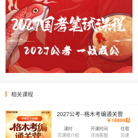
相关课程
2027公考--格木考编通关营
￥18800起
课时
开课时间
住宿
见课程介绍
详询客服
见课