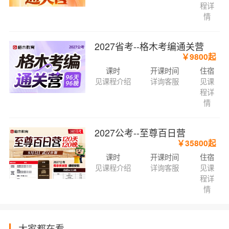
程详
情
2027省考--格木考编通关营
￥9800起
课时
开课时间
住宿
见课程介绍
详询客服
见课
程详
情
2027公考--至尊百日营
￥35800起
课时
开课时间
住宿
见课程介绍
详询客服
见课
程详
情
大家都在看