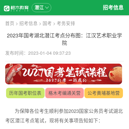
招考信息
潜江
首页
>
招考信息
>
国考
>
考务安排
2023年国考湖北潜江考点分布图：江汉艺术职业学
院
发布时间：2023-01-04 09:37:23
历年国考职位表
格木考编通关营
公考黄埔基地营
为保障各位考生顺利参加2023国家公务员考试湖北
考区潜江考点笔试，现将有关事项告知如下：