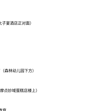
太子宴酒店正对面）
育（森林幼儿园下方）
摩点妙域蛋糕店楼上）
教育