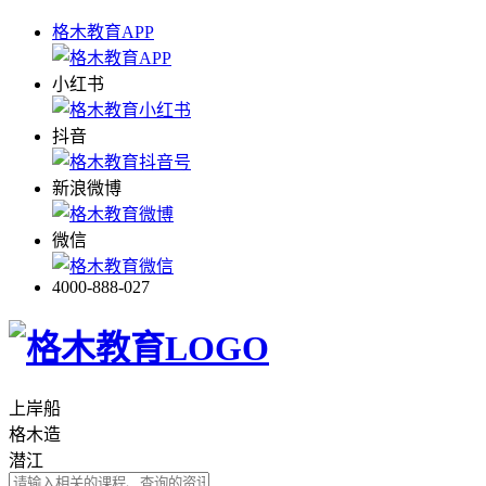
格木教育APP
小红书
抖音
新浪微博
微信
4000-888-027
上岸船
格木造
潜江