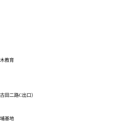
格木教育
线古田二路C出口）
黄埔基地