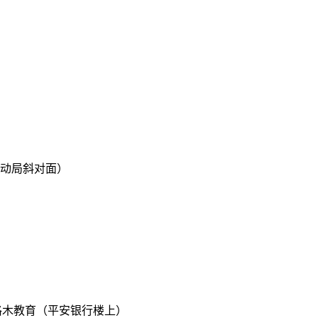
）
劳动局斜对面）
楼格木教育（平安银行楼上）