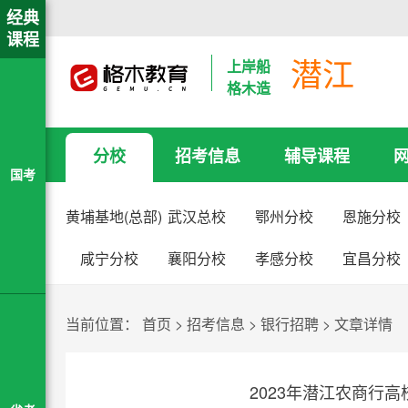
经典
课程
潜江
上岸船
格木造
分校
招考信息
辅导课程
国考
黄埔基地(总部)
武汉总校
鄂州分校
恩施分校
咸宁分校
襄阳分校
孝感分校
宜昌分校
当前位置：
首页
>
招考信息
>
银行招聘
>
文章详情
2023年潜江农商行