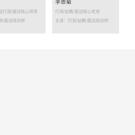
李恩菊
试行测/面试核心师资
行测/幼教/面试核心老师
测/面试培训师
主讲：行测/幼教/面试培训师