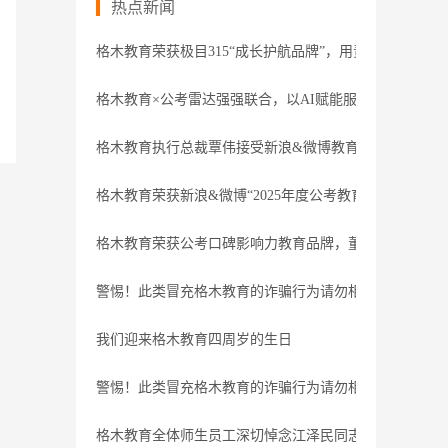
热点新闻
格木教育荣获极目315“成长护航品牌”，用责任守护职业
格木教育×公考雷达强强联合，以AI赋能服务
格木教育执行总裁覃伟接受新浪&微博教育盛典专访
格木教育荣获新浪&微博“2025年度公考教育领导力品牌”
格木教育荣获公考口碑影响力教育品牌，董事长接受腾讯
警惕！此类冒充格木教育的诈骗行为请勿相信
我们迎来格木教育四周岁的生日
警惕！此类冒充格木教育的诈骗行为请勿相信
格木教育全体师生员工深切悼念江泽民同志