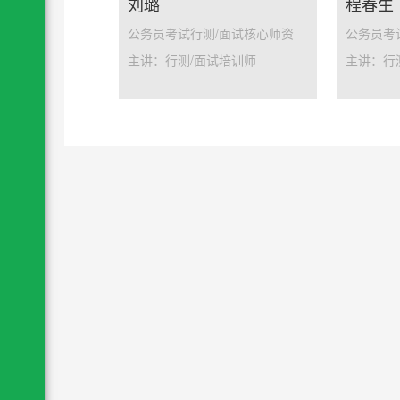
刘璐
程春生
公务员考试行测/面试核心师资
公务员考
主讲：行测/面试培训师
主讲：行