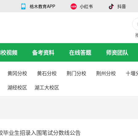
格木教育APP
小红书
抖音
网校视频
备考资料
在线答题
师资团队
黄冈分校
黄石分校
荆门分校
荆州分校
十堰
湖经校区
湖工大校区
高校毕业生招录入围笔试分数线公告