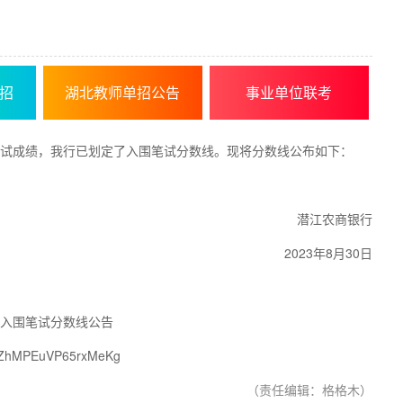
招
湖北教师单招公告
事业单位联考
面试成绩，我行已划定了入围笔试分数线。现将分数线公布如下：
潜江农商银行
2023年8月30日
录入围笔试分数线公告
yZhMPEuVP65rxMeKg
（责任编辑：格格木）