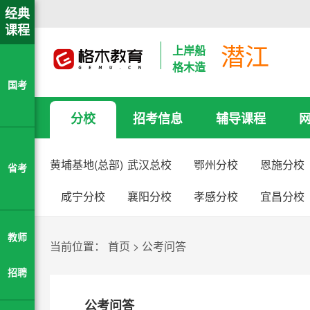
经典
课程
潜江
上岸船
格木造
国考
分校
招考信息
辅导课程
黄埔基地(总部)
武汉总校
鄂州分校
恩施分校
省考
咸宁分校
襄阳分校
孝感分校
宜昌分校
教师
当前位置：
首页
>
公考问答
招聘
公考问答