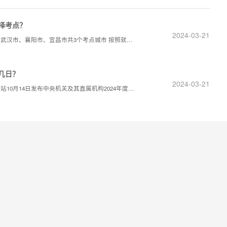
择考点？
2024-03-21
2024年国考笔试可以自己选考点吗？可以的 湖北考区笔试设置武汉市、襄阳市、宜昌市共3个考点城市 按照就近原则选择考点城市。由于单个考点城市容纳考生人数有限，如遇考点城市报考人数已达上限，
几日？
2024-03-21
国家公务员考试发布公告的时间在10月14日。 国家公务员局网站10月14日发布中央机关及其直属机构2024年度考试录用公务员公告： 根据公务员法和《公务员录用规定》等法律法规，国家公务员局