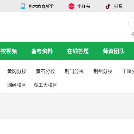
格木教育APP
小红书
抖音
网校视频
备考资料
在线答题
师资团队
黄冈分校
黄石分校
荆门分校
荆州分校
十堰
湖经校区
湖工大校区