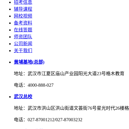
招考信息
辅导课程
网校视频
备考资料
在线答题
师资团队
公司新闻
关于我们
黄埔基地(总部)
地址：武汉市江夏区庙山产业园阳光大道23号格木教育
电话：4000-888-027
武汉总校
地址：武汉市洪山区洪山街道文荟街76号星光时代26楼
电话：027-87001212/027-87003232