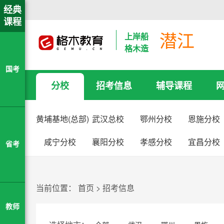
经典
课程
潜江
上岸船
格木造
国考
分校
招考信息
辅导课程
黄埔基地(总部)
武汉总校
鄂州分校
恩施分校
咸宁分校
襄阳分校
孝感分校
宜昌分校
省考
当前位置：
首页
>
招考信息
教师