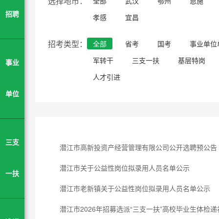
选择地市：
全部
武汉
鄂州
恩施
招聘
孝感
宜昌
招考类型：
全部
省考
国考
事业单位
军转干
三支一扶
基层特岗
事业
人才引进
单位
三支
潜江市高新投资产经营管理有限公司公开选聘预公告
潜江市关于公益性岗位拟录用人员名单公示
一扶
潜江市老新镇关于公益性岗位拟录用人员名单公示
潜江市2026年招募选派“三支一扶”高校毕业生体检