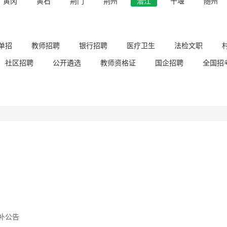
黄冈
黄石
荆门
荆州
潜江
十堰
随州
单招
教师招聘
银行招聘
医疗卫生
法检文职
社区招聘
公开遴选
教师资格证
国企招聘
全国招
递补公告