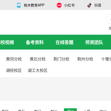
格木教育APP
小红书
抖音
网校视频
备考资料
在线答题
师资团队
黄冈分校
黄石分校
荆门分校
荆州分校
十堰
湖经校区
湖工大校区